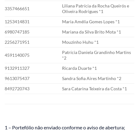
Liliana Patrícia da Rocha Queirós e
3357466651
Oliveira Rodrigues *1
1253414831
Maria Amélia Gomes Lopes *1
6980747185
Mariana da Silva Brito Mota *1
2256271951
Mouzinho Huhu *1
Patrícia Daniela Grandinho Martins
4591140075
*2
9132911327
Ricarda Duarte *1
9613075437
Sandra Sofia Aires Martinho *2
8492720743
Sara Catarina Teixeira da Costa *1
1 – Portefólio não enviado conforme o aviso de abertura;