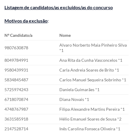
Listagem de candidatos/as excluídos/as do concurso
Motivos da exclusão
:
Nº Candidato/a
Nome
Alvaro Norberto Maia Pinheiro Silva
9807630878
*1
8049784991
Ana Rita da Cunha Vasconcelos *1
9580439931
Carla Andreia Soares de Brito *1
5834845487
Carlos Manuel Sequeira Sobrinho *1
5725974243
Daniela Guimarães *1
6718070874
Diana Novais *1
4748767987
Filipa Alexandre Martins Pereira *1
3631585918
Hélio Emanuel Soares de Sousa *2
2147528714
Inês Carolina Fonseca Oliveira *1