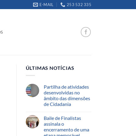
E-MAIL
253 532 335
OS
ÚLTIMAS NOTÍCIAS
Partilha de atividades
desenvolvidas no
âmbito das dimensões
de Cidadania
Baile de Finalistas
assinala o
encerramento de uma
etapa memorável