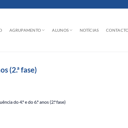
O
AGRUPAMENTO
ALUNOS
NOTÍCIAS
CONTACT
os (2.ª fase)
ncia do 4.º e do 6.º anos (2.ª fase)