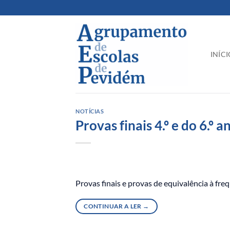
Skip
to
content
INÍCI
NOTÍCIAS
Provas finais 4.º e do 6.º an
Provas finais e provas de equivalência à frequê
CONTINUAR A LER
→