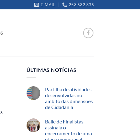
E-MAIL
253 532 335
OS
ÚLTIMAS NOTÍCIAS
Partilha de atividades
desenvolvidas no
âmbito das dimensões
de Cidadania
o.
Baile de Finalistas
assinala o
encerramento de uma
etapa memorável