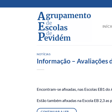
Skip
to
content
INÍCI
NOTÍCIAS
Informação – Avaliações 
Encontram-se afixadas, nas Escolas EB1 do 
Estão também afixadas na Escola EB 2,3 as pa
CONTINUAR A LER
→