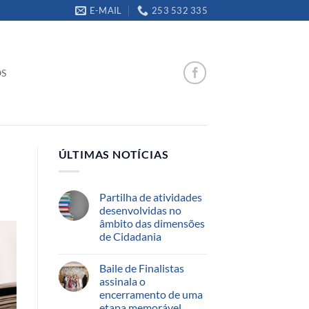
E-MAIL
253 532 335
OS
ÚLTIMAS NOTÍCIAS
Partilha de atividades
desenvolvidas no
âmbito das dimensões
de Cidadania
Baile de Finalistas
assinala o
encerramento de uma
etapa memorável