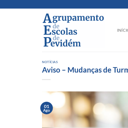
Skip
to
content
INÍCI
NOTÍCIAS
Aviso – Mudanças de Tur
01
Ago