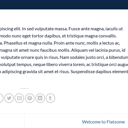
iscing elit. In sed vulputate massa. Fusce ante magna, iaculis ut
mmodo nunc eget tortor dapibus, et tristique magna convallis.
 Phasellus et magna nulla. Proin ante nunc, mollis a lectus ac,
magna sit amet nunc faucibus mollis. Aliquam vel lacinia purus, id
o vulputate ornare quis in risus. Nam sodales justo orci, a bibendu
 volutpat tempus, neque libero viverra lorem, ac tristique orci augu
 adipiscing gravida sit amet et risus. Suspendisse dapibus eleme
Welcome to Flatsome