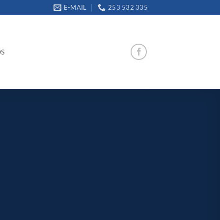
E-MAIL
253 532 335
OS