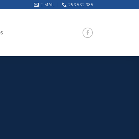
E-MAIL
253 532 335
OS