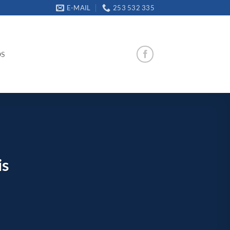
E-MAIL
253 532 335
OS
is