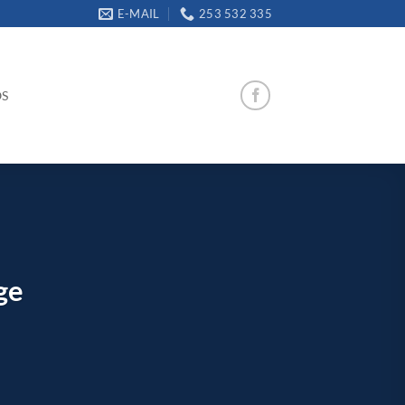
E-MAIL
253 532 335
OS
ge