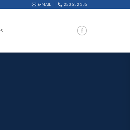
E-MAIL
253 532 335
OS