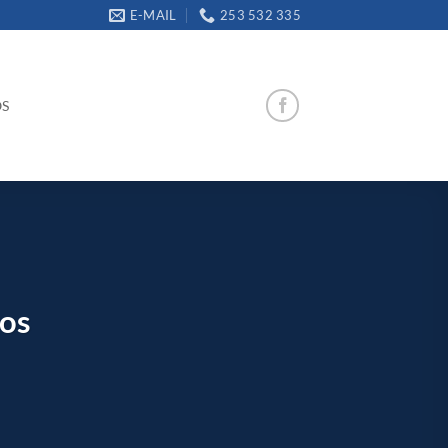
E-MAIL
253 532 335
OS
ios